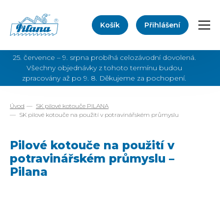
Košík
Přihlášení
Přep
25. července – 9. srpna probíhá celozávodní dovolená.
Všechny objednávky z tohoto termínu budou
zpracovány až po 9. 8. Děkujeme za pochopení.
Úvod
SK pilové kotouče PILANA
SK pilové kotouče na použití v potravinářském průmyslu
Pilové kotouče na použití v
potravinářském průmyslu –
Pilana