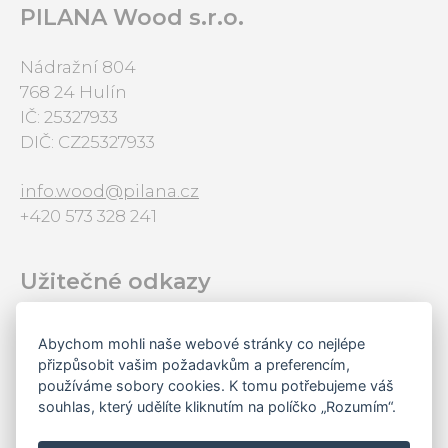
PILANA Wood s.r.o.
Nádražní 804
768 24 Hulín
IČ: 25327933
DIČ: CZ25327933
info.wood@pilana.cz
+420 573 328 241
Užitečné odkazy
Úvod
Abychom mohli naše webové stránky co nejlépe
O Pilaně Wood
přizpůsobit vašim požadavkům a preferencím,
Kariéra
používáme sobory cookies. K tomu potřebujeme váš
Kontakty
souhlas, který udělíte kliknutím na políčko „Rozumím“.
Projekty Evropské Unie