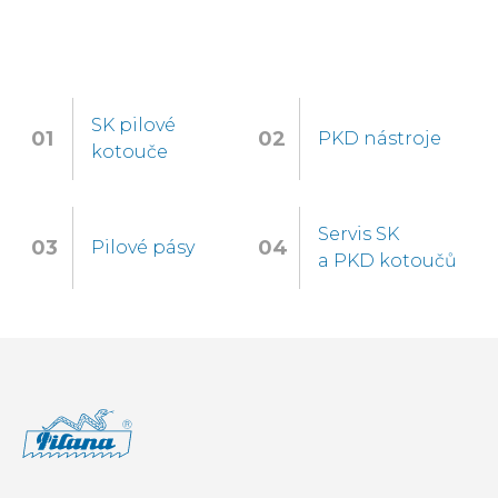
SK pilové
PKD nástroje
kotouče
Servis SK
Pilové pásy
a PKD kotoučů