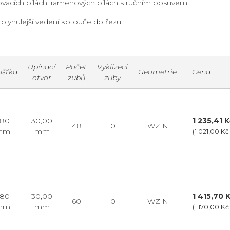
covacích pilách, ramenových pilách s ručním posuvem
e plynulejší vedení kotouče do řezu
Upínací
Počet
Vyklízecí
ušťka
Geometrie
Cena
otvor
zubů
zuby
,80
30,00
1 235,41 K
48
0
WZ N
mm
mm
(1 021,00 K
,80
30,00
1 415,70 K
60
0
WZ N
mm
mm
(1 170,00 K