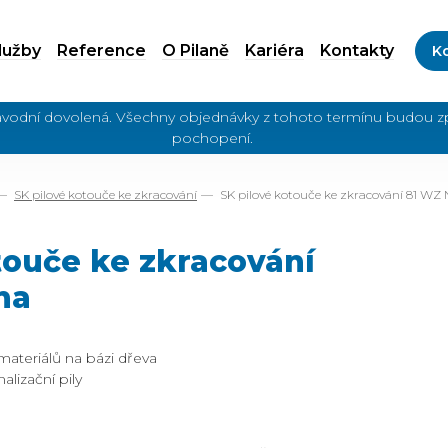
lužby
Reference
O Pilaně
Kariéra
Kontakty
Ko
ozávodní dovolená. Všechny objednávky z tohoto termínu budou z
pochopení.
SK pilové kotouče ke zkracování
SK pilové kotouče ke zkracování 81 WZ 
touče ke zkracování
na
materiálů na bázi dřeva
lizační pily