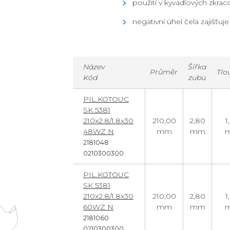
použití v kyvadlových zkra
negativní úhel čela zajišťuj
Název
Šířka
Průměr
Tlo
Kód
zubu
PIL.KOTOUC
SK 5381
210x2.8/1.8x30
210,00
2,80
1
48WZ N
mm
mm
2181048
0210300300
PIL.KOTOUC
SK 5381
210x2.8/1.8x30
210,00
2,80
1
60WZ N
mm
mm
2181060
0210300300