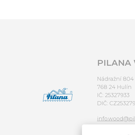
PILANA W
Nádražní 804
768 24 Hulín
IČ: 25327933
DIČ: CZ25327
info.wood@pi
+420 573 328 