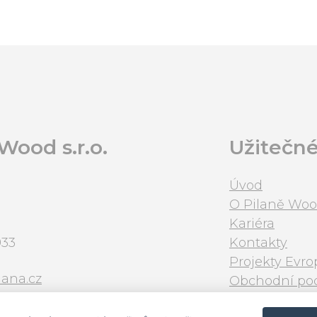
ood s.r.o.
Užitečn
Úvod
O Pilaně Wo
Kariéra
933
Kontakty
Projekty Evr
lana.cz
Obchodní po
241
Zásady zprac