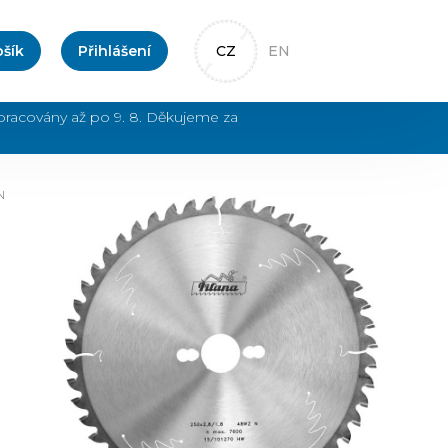
CZ
EN
šík
Přihlášení
pracovány až po 9. 8. Děkujeme za
N