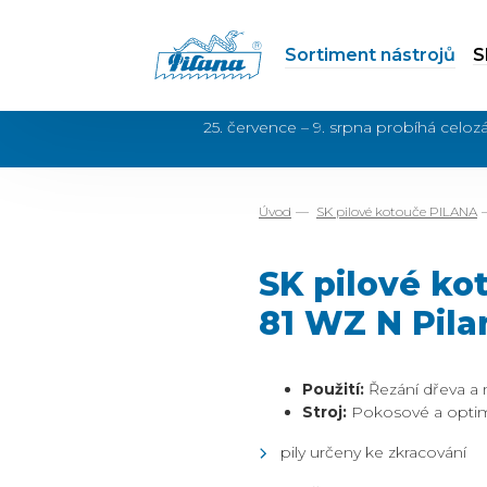
Sortiment nástrojů
S
25. července – 9. srpna probíhá cel
Úvod
SK pilové kotouče PILANA
SK pilové ko
81 WZ N Pila
Použití:
Řezání dřeva a 
Stroj:
Pokosové a optima
pily určeny ke zkracování