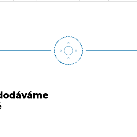
 dodáváme
ě