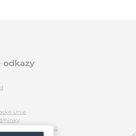
é odkazy
od
opské Unie
dmínky
ování osobních údajů