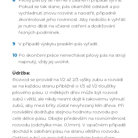
Pilový pás by se neměl v žádném případě vyhřát.
Pokud se tak stane, pás okamžitě odstavit a po
vychladnutí znovu rozvést a naostřit, případně
zkontrolovat jeho rovinnost. Aby nedošlo k vyhřátí
je nutno dbát na včasné ostření a dodržování
řezných podmínek.
V případě výskytu prasklin pás vyřadit.
Po skončení práce nenechávat pilový pás na stroji
napnutý, vždy jej uvolnit.
Údržba:
Rozvod se provádí na 1/2 až 2/3 výšky zubu a rozvádí
se na každou stranu přibližně o 1/3 až 1/2 tloušťky
pilového pásu. U měkkých dřev může být rozvod
zubů i větší, ale nikdy nesmí dojít k takovému vyhnutí
zubů, aby mezi břity zůstal nevyřezaný klín dřeva. Při
rozvádění dodržujte stejnou hodnotu rozvodu po
celé délce pásu. Dbejte především na rovnoměrnost
rozvodu (odchylka max. 0,1mm). V opačném případě
dochází k zabíhání pásu na stranu většího rozvodu.
Ostření zubů se provádí keramickým kotoučem