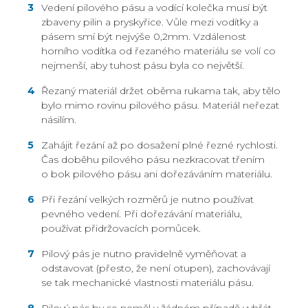
Vedení pilového pásu a vodící kolečka musí být
zbaveny pilin a pryskyřice. Vůle mezi vodítky a
pásem smí být nejvýše 0,2mm. Vzdálenost
horního vodítka od řezaného materiálu se volí co
nejmenší, aby tuhost pásu byla co největší.
Řezaný materiál držet oběma rukama tak, aby tělo
bylo mimo rovinu pilového pásu. Materiál neřezat
násilím.
Zahájit řezání až po dosažení plné řezné rychlosti.
Čas doběhu pilového pásu nezkracovat třením
o bok pilového pásu ani dořezáváním materiálu.
Při řezání velkých rozměrů je nutno používat
pevného vedení. Při dořezávání materiálu,
používat přidržovacích pomůcek.
Pilový pás je nutno pravidelně vyměňovat a
odstavovat (přesto, že není otupen), zachovávají
se tak mechanické vlastnosti materiálu pásu.