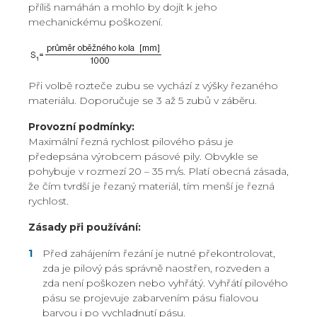
příliš namáhán a mohlo by dojít k jeho
mechanickému poškození.
Při volbě rozteče zubu se vychází z výšky řezaného
materiálu. Doporučuje se 3 až 5 zubů v záběru.
Provozní podmínky:
Maximální řezná rychlost pilového pásu je
předepsána výrobcem pásové pily. Obvykle se
pohybuje v rozmezí 20 – 35 m/s. Platí obecná zásada,
že čím tvrdší je řezaný materiál, tím menší je řezná
rychlost.
Zásady při používání:
Před zahájením řezání je nutné překontrolovat,
zda je pilový pás správně naostřen, rozveden a
zda není poškozen nebo vyhřátý. Vyhřátí pilového
pásu se projevuje zabarvením pásu fialovou
barvou i po vychladnutí pásu.