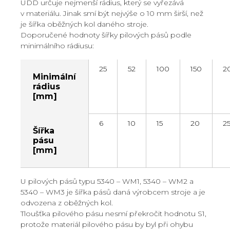
UDD určuje nejmenší rádius, který se vyřezává
v materiálu. Jinak smí být nejvýše o 10 mm širší, než
je šířka oběžných kol daného stroje.
Doporučené hodnoty šířky pilových pásů podle
minimálního rádiusu:
25
52
100
150
2
Minimální
rádius
[mm]
6
10
15
20
2
Šířka
pásu
[mm]
U pilových pásů typu 5340 – WM1, 5340 – WM2 a
5340 – WM3 je šířka pásů daná výrobcem stroje a je
odvozena z oběžných kol.
Tloušťka pilového pásu nesmí překročit hodnotu S1,
protože materiál pilového pásu by byl při ohybu