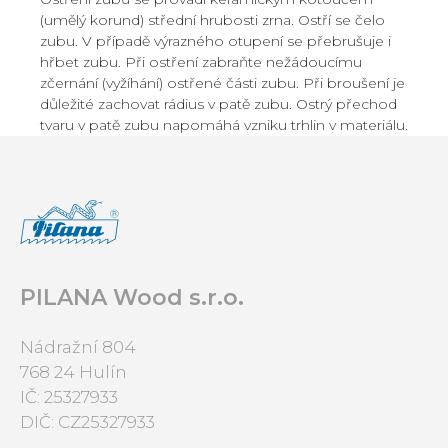
(umělý korund) střední hrubosti zrna. Ostří se čelo
zubu. V případě výrazného otupení se přebrušuje i
hřbet zubu. Při ostření zabraňte nežádoucímu
zčernání (vyžíhání) ostřené části zubu. Při broušení je
důležité zachovat rádius v patě zubu. Ostrý přechod
tvaru v patě zubu napomáhá vzniku trhlin v materiálu.
PILANA Wood s.r.o.
Nádražní 804
768 24 Hulín
IČ: 25327933
DIČ: CZ25327933