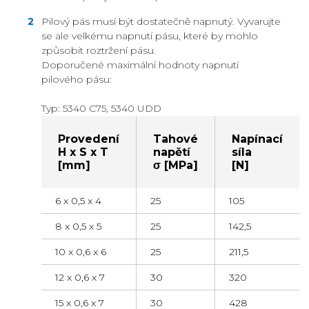
Pilový pás musí být dostatečně napnutý. Vyvarujte
se ale velkému napnutí pásu, které by mohlo
způsobit roztržení pásu.
Doporučené maximální hodnoty napnutí
pilového pásu:
Typ: 5340 C75, 5340 UDD
Provedení
Tahové
Napínací
H x S x T
napětí
síla
[mm]
σ [MPa]
[N]
6 x 0,5 x 4
25
105
8 x 0,5 x 5
25
142,5
10 x 0,6 x 6
25
211,5
12 x 0,6 x 7
30
320
15 x 0,6 x 7
30
428