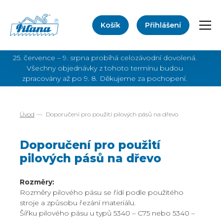
Košík
Přihlášení
Přep
25. července – 9. srpna probíhá celozávodní dovolená.
Všechny objednávky z tohoto termínu budou
zpracovány až po 9. 8. Děkujeme za pochopení.
Úvod
Doporučení pro použití pilových pásů na dřevo
Doporučení pro použití
pilových pásů na dřevo
Rozměry:
Rozměry pilového pásu se řídí podle použitého
stroje a způsobu řezání materiálu.
Šířku pilového pásu u typů 5340 – C75 nebo 5340 –