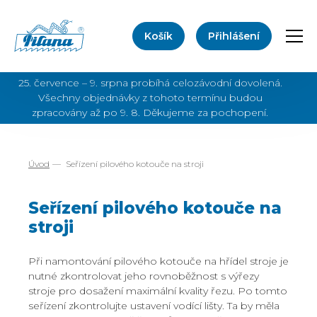
Košík
Přihlášení
Přep
25. července – 9. srpna probíhá celozávodní dovolená.
Všechny objednávky z tohoto termínu budou
zpracovány až po 9. 8. Děkujeme za pochopení.
Úvod
Seřízení pilového kotouče na stroji
Seřízení pilového kotouče na
stroji
Při namontování pilového kotouče na hřídel stroje je
nutné zkontrolovat jeho rovnoběžnost s výřezy
stroje pro dosažení maximální kvality řezu. Po tomto
seřízení zkontrolujte ustavení vodící lišty. Ta by měla