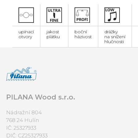
upínací
jakost
boční
drážky
otvory
plátku
házivost
na snížení
hlučnosti
PILANA Wood s.r.o.
Nádražní 804
768 24 Hulín
IČ: 25327933
DIČ: CZ25327933