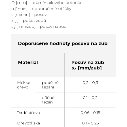
D [mm] – průměr pilového kotouče
n [1/min] – doporučené otáčky
s [m/min] – posuv
z [-] – počet zubů
s
[mm/zub] – posuv na zub
z
Doporučené hodnoty posuvu na zub
Materiál
Posuv na zub
s
[mm/zub]
Z
Měkké
podélné
0,2 - 0,3
dřevo
řezání
příčné
0,1 - 0,2
řezání
Tvrdé dřevo
0,06 - 0,15
Dřevotříska
0,1 - 0,25