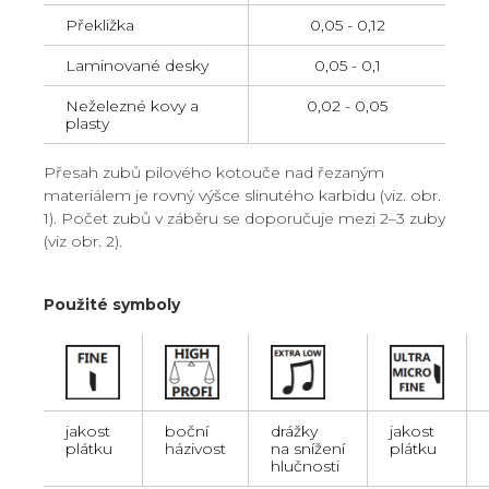
Překližka
0,05 - 0,12
Laminované desky
0,05 - 0,1
Neželezné kovy a
0,02 - 0,05
plasty
Přesah zubů pilového kotouče nad řezaným
materiálem je rovný výšce slinutého karbidu (viz. obr.
1). Počet zubů v záběru se doporučuje mezi 2–3 zuby
(viz obr. 2).
Použité symboly
jakost
boční
drážky
jakost
plátku
házivost
na snížení
plátku
hlučnosti