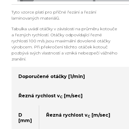
Tyto vzorce platí pro příčné řezání a řezání
laminovaných materiálů.
Tabulka uvádí otáčky v závislosti na průměru kotouče
a řezných rychlostí. Otáčky odpovídající řezné
rychlosti 100 m/s jsou maximální dovolené otáčky
výrobcem. Při překročení těchto otáček kotouč
pozbývá svých vlastností a vzniká nebezpečí vážného
zranění.
Doporučené otáčky [1/min]
Řezná rychlost v
[m/sec]
C
D
Řezná rychlost v
[m/sec]
C
[mm]